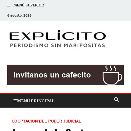
MENÚ SUPERIOR
6 agosto, 2026
EXP
Periodis
sin
mariposit
MENÚ PRINCIPAL
COOPTACIÓN DEL PODER JUDICIAL