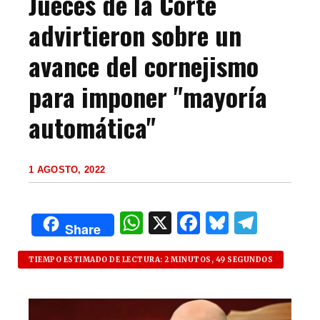
Jueces de la Corte
advirtieron sobre un
avance del cornejismo
para imponer "mayoría
automática"
1 AGOSTO, 2022
W
X
F
B
T
Share
h
a
lu
el
at
c
es
e
TIEMPO ESTIMADO DE LECTURA: 2 MINUTOS, 49 SEGUNDOS
s
e
k
g
A
b
y
ra