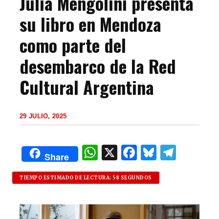
Julia Mengolini presenta
su libro en Mendoza
como parte del
desembarco de la Red
Cultural Argentina
29 JULIO, 2025
W
X
F
B
T
Share
h
a
lu
el
at
c
es
e
TIEMPO ESTIMADO DE LECTURA: 58 SEGUNDOS
s
e
k
g
A
b
y
ra