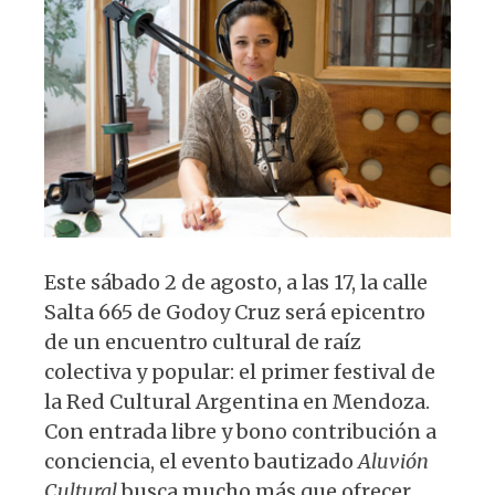
p
o
m
p
o
k
Este sábado 2 de agosto, a las 17, la calle
Salta 665 de Godoy Cruz será epicentro
de un encuentro cultural de raíz
colectiva y popular: el primer festival de
la Red Cultural Argentina en Mendoza.
Con entrada libre y bono contribución a
conciencia, el evento bautizado
Aluvión
Cultural
busca mucho más que ofrecer