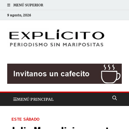
MENÚ SUPERIOR
9 agosto, 2026
EXP
Periodis
sin
mariposit
MENÚ PRINCIPAL
ESTE SÁBADO