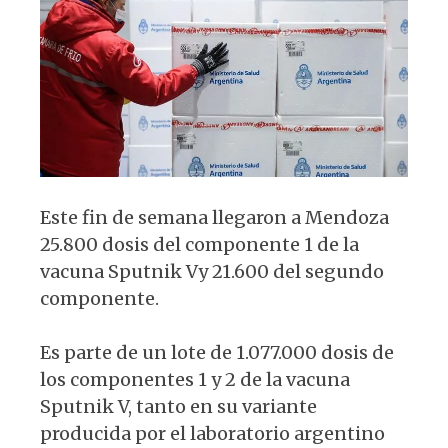
p
o
m
p
o
k
Este fin de semana llegaron a Mendoza
25.800 dosis del componente 1 de la
vacuna Sputnik Vy 21.600 del segundo
componente.
Es parte de un lote de 1.077.000 dosis de
los componentes 1 y 2 de la vacuna
Sputnik V, tanto en su variante
producida por el laboratorio argentino