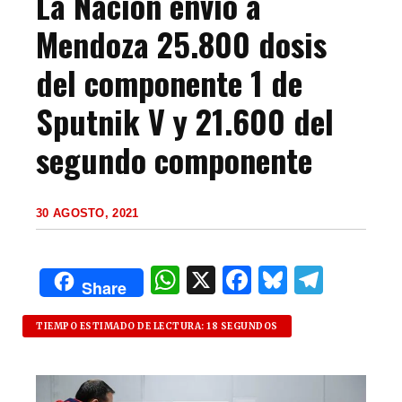
La Nación envió a
Mendoza 25.800 dosis
del componente 1 de
Sputnik V y 21.600 del
segundo componente
30 AGOSTO, 2021
W
X
F
B
T
Share
h
a
lu
el
at
c
es
e
TIEMPO ESTIMADO DE LECTURA: 18 SEGUNDOS
s
e
k
g
A
b
y
ra