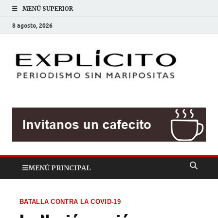
MENÚ SUPERIOR
8 agosto, 2026
EXP
Periodis
sin
mariposit
MENÚ PRINCIPAL
BATALLA CONTRA LA COVID-19