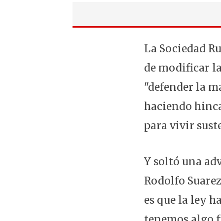
La Sociedad Rur
de modificar la
"defender la m
haciendo hinca
para vivir sus
Y soltó una ad
Rodolfo Suarez
es que la ley 
tenemos algo f