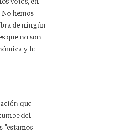
os votos, en
n. No hemos
labra de ningún
res que no son
onómica y lo
uación que
errumbe del
ás "estamos