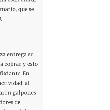
imario, que se
.
iza entrega su
a cobrar y esto
ixiante. En
ctividad; al
raron galpones
dores de