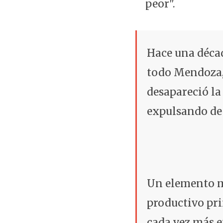
peor".
Hace una décad
todo Mendoza,
desapareció la
expulsando de 
Un elemento má
productivo pri
cada vez más e