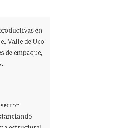
productivas en
el Valle de Uco
nes de empaque,
s.
 sector
istanciando
ma estructural