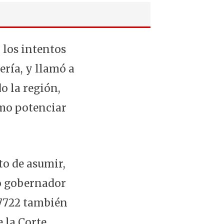
 los intentos
ería, y llamó a
o la región,
omo potenciar
to de asumir,
mo gobernador
 7722 también
 la Corte