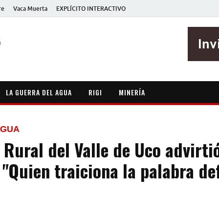
re
Vaca Muerta
EXPLÍCITO INTERACTIVO
EXPLÍCITO
Periodismo sin maripositas
LA GUERRA DEL AGUA
RIGI
MINERÍA
AGUA
 Rural del Valle de Uco advirti
 "Quien traiciona la palabra de