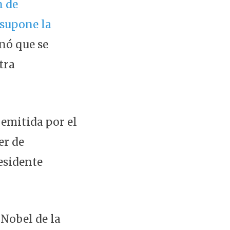
n de
 supone la
enó que se
tra
 emitida por el
er de
esidente
 Nobel de la