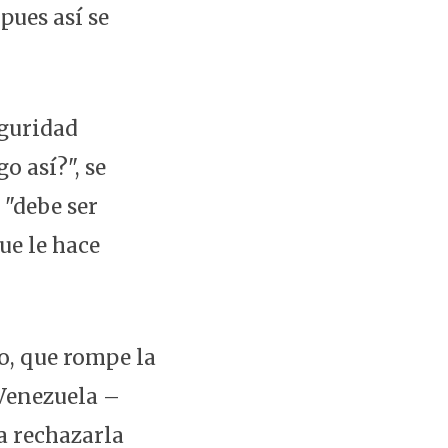
pues así se
eguridad
o así?", se
 "debe ser
ue le hace
o, que rompe la
 Venezuela –
a rechazarla