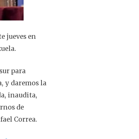
te jueves en
uela.
sur para
, y daremos la
a, inaudita,
ernos de
fael Correa.