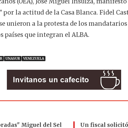
anos (OEA), José Miguel Insulza, manifestó
por la actitud de la Casa Blanca. Fidel Cas
e unieron a la protesta de los mandatarios 
os países que integran el ALBA.
R
UNASUR
VENEZUELA
radas" Miguel del Sel
Un fiscal solici