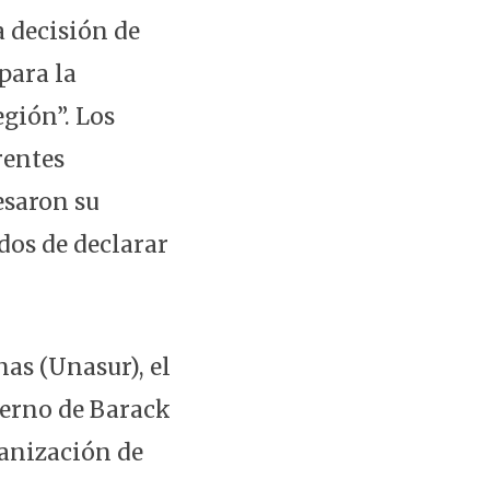
a decisión de
para la
egión”. Los
rentes
esaron su
dos de declarar
as (Unasur), el
ierno de Barack
ganización de