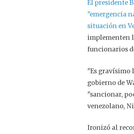
El presidente 
"emergencia na
situación en V
implementen l
funcionarios de
"Es gravísimo l
gobierno de Wa
"sancionar, po
venezolano, Ni
Ironizó al rec