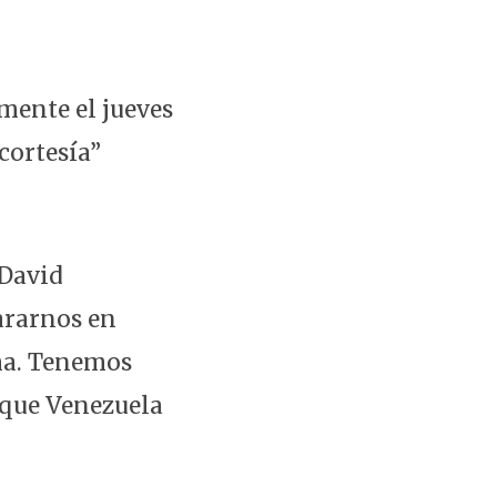
mente el jueves
cortesía”
 David
ararnos en
ma. Tenemos
rque Venezuela