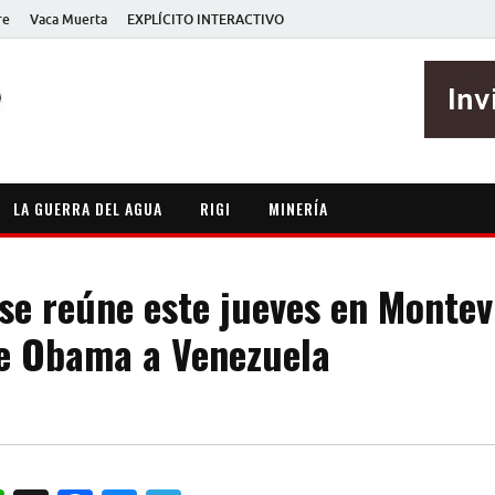
re
Vaca Muerta
EXPLÍCITO INTERACTIVO
EXPLÍCITO
Periodismo sin maripositas
LA GUERRA DEL AGUA
RIGI
MINERÍA
e reúne este jueves en Montev
e Obama a Venezuela