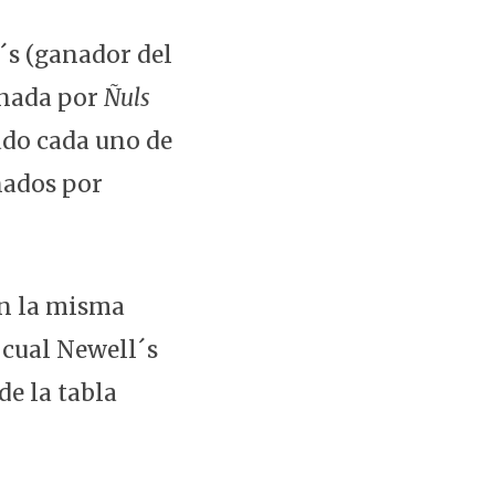
´s (ganador del
anada por
Ñuls
ado cada uno de
nados por
en la misma
 cual Newell´s
de la tabla