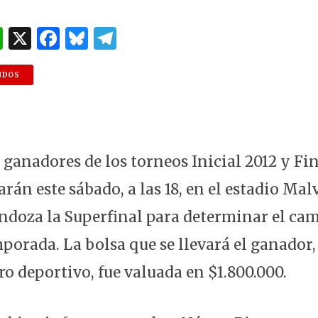
W
X
F
B
T
h
a
lu
el
at
c
es
e
NDOS
s
e
k
g
A
b
y
ra
p
o
m
 ganadores de los torneos Inicial 2012 y Fin
p
o
arán este sábado, a las 18, en el estadio Mal
k
doza la Superfinal para determinar el cam
porada. La bolsa que se llevará el ganador
ro deportivo, fue valuada en $1.800.000.