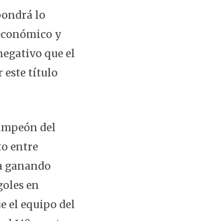
pondrá lo
 económico y
negativo que el
 este título
campeón del
to entre
ca ganando
goles en
e el equipo del