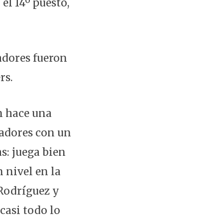
el 14º puesto,
adores fueron
rs.
n hace una
tadores con un
s: juega bien
 nivel en la
 Rodríguez y
casi todo lo