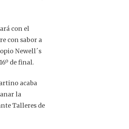
ará con el
re con sabor a
ropio Newell´s
6º de final.
rtino acaba
ganar la
ante Talleres de