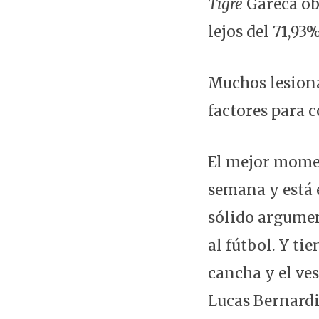
Tigre
Gareca obt
lejos del 71,9
Muchos lesiona
factores para 
El mejor mome
semana y está 
sólido argumen
al fútbol. Y ti
cancha y el ve
Lucas Bernardi