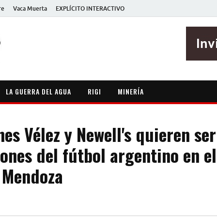
re
Vaca Muerta
EXPLÍCITO INTERACTIVO
EXPLÍCITO
Periodismo sin maripositas
LA GUERRA DEL AGUA
RIGI
MINERÍA
es Vélez y Newell's quieren ser
nes del fútbol argentino en el
e Mendoza