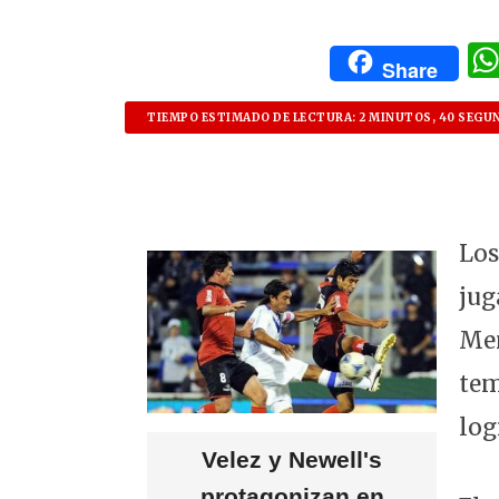
Share
TIEMPO ESTIMADO DE LECTURA: 2 MINUTOS, 40 SEGU
Los
jug
Men
tem
log
Velez y Newell's
protagonizan en