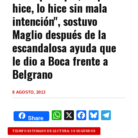
hice, lo hice sin mala
intención", sostuvo
Maglio después de la
escandalosa ayuda que
le dio a Boca frente a
Belgrano
8 AGOSTO, 2013
W
X
F
B
T
Share
h
a
lu
el
at
c
es
e
TIEMPO ESTIMADO DE LECTURA: 39 SEGUNDOS