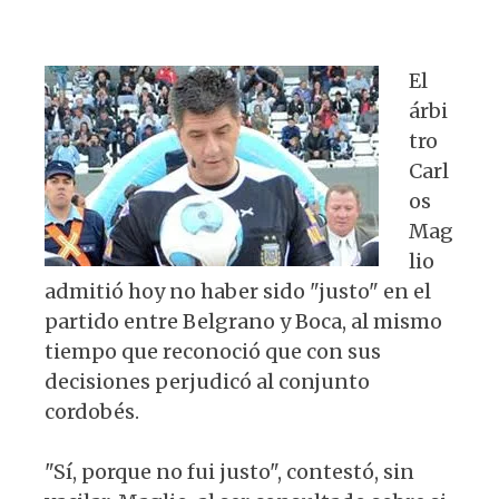
s
e
k
g
A
b
y
ra
El
p
o
m
árbi
p
o
tro
k
Carl
os
Mag
lio
admitió hoy no haber sido "justo" en el
partido entre Belgrano y Boca, al mismo
tiempo que reconoció que con sus
decisiones perjudicó al conjunto
cordobés.
"Sí, porque no fui justo", contestó, sin