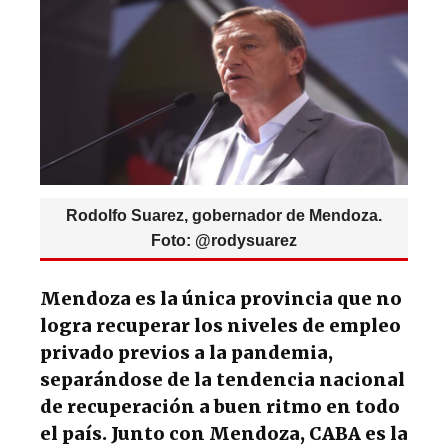
p
o
m
p
o
k
Rodolfo Suarez, gobernador de Mendoza.
Foto: @rodysuarez
Mendoza es la única provincia que no
logra recuperar los niveles de empleo
privado previos a la pandemia,
separándose de la tendencia nacional
de recuperación a buen ritmo en todo
el país. Junto con Mendoza, CABA es la