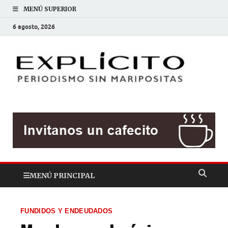
MENÚ SUPERIOR
6 agosto, 2026
EXP
Periodis
sin
mariposit
MENÚ PRINCIPAL
FUNDIDOS Y ENDEUDADOS