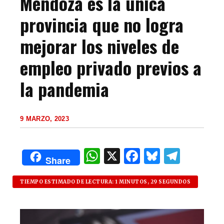
Mendoza es la única
provincia que no logra
mejorar los niveles de
empleo privado previos a
la pandemia
9 MARZO, 2023
W
X
F
B
T
Share
h
a
lu
el
at
c
es
e
TIEMPO ESTIMADO DE LECTURA: 1 MINUTOS, 29 SEGUNDOS
s
e
k
g
A
b
y
ra