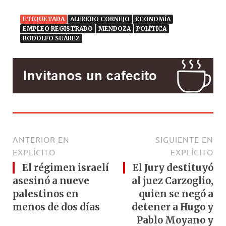
ETIQUETADA
ALFREDO CORNEJO
ECONOMÍA
EMPLEO REGISTRADO
MENDOZA
POLÍTICA
RODOLFO SUÁREZ
ANTERIOR EN
SIGUIENTE EN
EXPLÍCITO
EXPLÍCITO
El régimen israelí
El Jury destituyó
asesinó a nueve
al juez Carzoglio,
palestinos en
quien se negó a
menos de dos días
detener a Hugo y
Pablo Moyano y