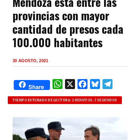
Mendoza está entre las
provincias con mayor
cantidad de presos cada
100.000 habitantes
30 AGOSTO, 2021
W
X
F
B
T
Share
h
a
lu
el
at
c
es
e
TIEMPO ESTIMADO DE LECTURA: 2 MINUTOS, 7 SEGUNDOS
s
e
k
g
A
b
y
ra
p
o
m