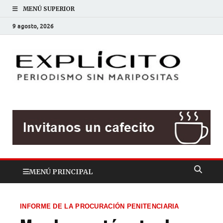
MENÚ SUPERIOR
9 agosto, 2026
EXP
Periodis
sin
mariposit
MENÚ PRINCIPAL
INFORME DE LA PROCURACIÓN PENITENCIARIA