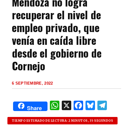
Mendoza no logra
recuperar el nivel de
empleo privado, que
venía en caída libre
desde el gobierno de
Cornejo
6 SEPTIEMBRE, 2022
W
X
F
B
T
Share
h
a
lu
el
at
c
es
e
TIEMPO ESTIMADO DE LECTURA: 2 MINUTOS, 35 SEGUNDOS