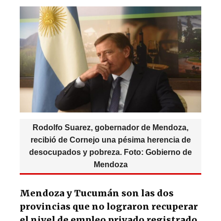
s
e
k
g
A
b
y
ra
p
o
m
p
o
k
Rodolfo Suarez, gobernador de Mendoza,
recibió de Cornejo una pésima herencia de
desocupados y pobreza. Foto: Gobierno de
Mendoza
Mendoza y Tucumán son las dos
provincias que no lograron recuperar
el nivel de empleo privado registrado