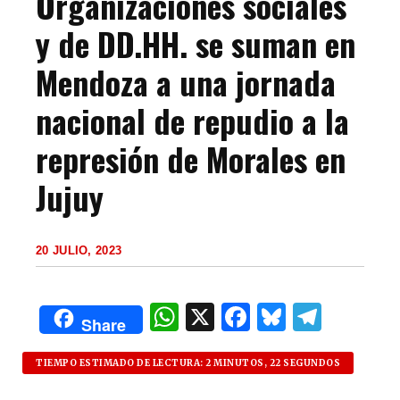
Organizaciones sociales
y de DD.HH. se suman en
Mendoza a una jornada
nacional de repudio a la
represión de Morales en
Jujuy
20 JULIO, 2023
W
X
F
B
T
Share
h
a
lu
el
at
c
es
e
TIEMPO ESTIMADO DE LECTURA: 2 MINUTOS, 22 SEGUNDOS