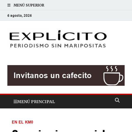
MENÚ SUPERIOR
6 agosto, 2026
EXP
Periodis
sin
mariposit
MENÚ PRINCIPAL
EN EL KM0