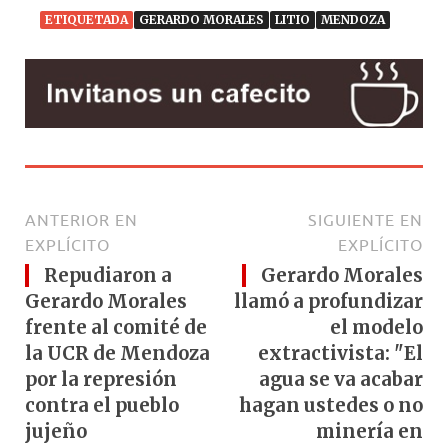
ETIQUETADA
GERARDO MORALES
LITIO
MENDOZA
ANTERIOR EN
SIGUIENTE EN
EXPLÍCITO
EXPLÍCITO
Repudiaron a
Gerardo Morales
Gerardo Morales
llamó a profundizar
frente al comité de
el modelo
la UCR de Mendoza
extractivista: "El
por la represión
agua se va acabar
contra el pueblo
hagan ustedes o no
jujeño
minería en