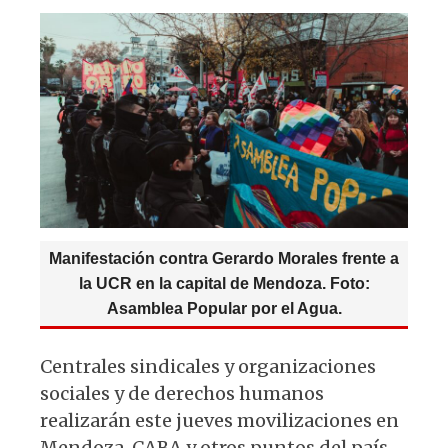
s
e
k
g
A
b
y
ra
p
o
m
p
o
k
Manifestación contra Gerardo Morales frente a
la UCR en la capital de Mendoza. Foto:
Asamblea Popular por el Agua.
Centrales sindicales y organizaciones
sociales y de derechos humanos
realizarán este jueves movilizaciones en
Mendoza, CABA y otros puntos del país