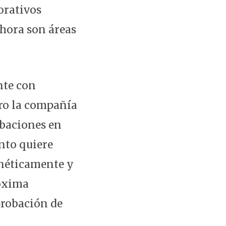
orativos
ahora son áreas
nte con
ero la compañía
obaciones en
nto quiere
enéticamente y
róxima
probación de