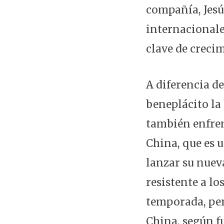
compañía, Jesú
internacionale
clave de crecim
A diferencia d
beneplácito la
también enfren
China, que es 
lanzar su nuev
resistente a lo
temporada, per
China, según f