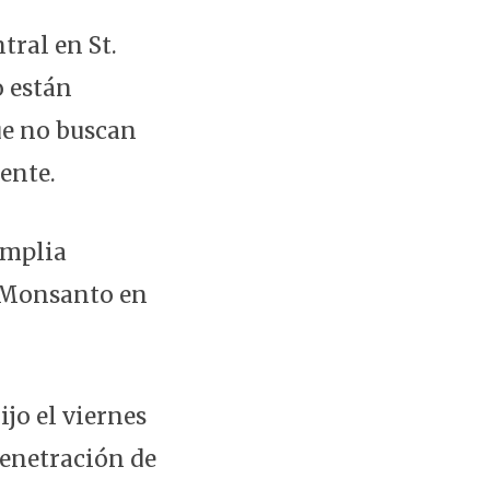
tral en St.
o están
ue no buscan
ente.
amplia
e Monsanto en
jo el viernes
penetración de