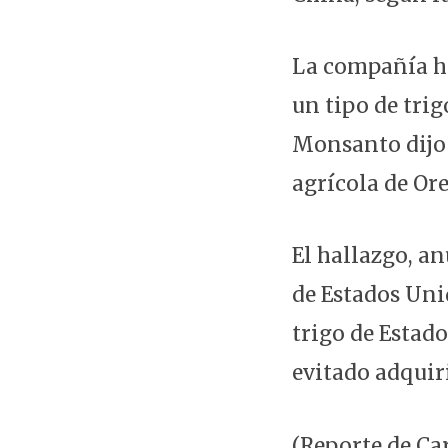
La compañía ha
un tipo de tri
Monsanto dijo 
agrícola de Or
El hallazgo, a
de Estados Uni
trigo de Estad
evitado adquir
(Reporte de Ca