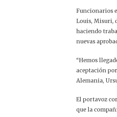
Funcionarios e
Louis, Misuri,
haciendo traba
nuevas aprobac
“Hemos llegado
aceptación por
Alemania, Urs
El portavoz co
que la compañí