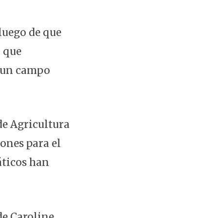
luego de que
, que
n un campo
de Agricultura
ones para el
áticos han
de Caroline