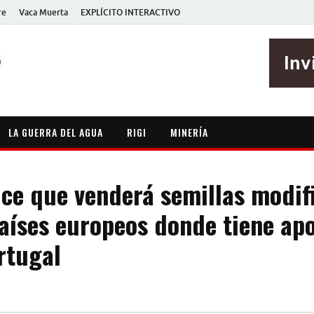
re
Vaca Muerta
EXPLÍCITO INTERACTIVO
EXPLÍCITO
Periodismo sin maripositas
LA GUERRA DEL AGUA
RIGI
MINERÍA
ce que venderá semillas modif
aíses europeos donde tiene apo
rtugal