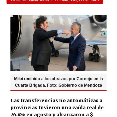
at
c
es
e
TIEMPO ESTIMADO DE LECTURA: 1 MINUTOS, 25 SEGUNDOS
s
e
k
g
A
b
y
ra
p
o
m
p
o
k
Milei recibido a los abrazos por Cornejo en la
Cuarta Brigada. Foto: Gobierno de Mendoza
Las transferencias no automáticas a
provincias tuvieron una caída real de
76,4% en agosto y alcanzaron a $