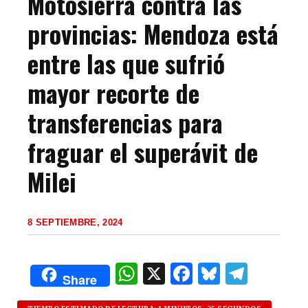
Motosierra contra las
provincias: Mendoza está
entre las que sufrió
mayor recorte de
transferencias para
fraguar el superávit de
Milei
8 SEPTIEMBRE, 2024
W
X
F
B
T
Share
h
a
lu
el