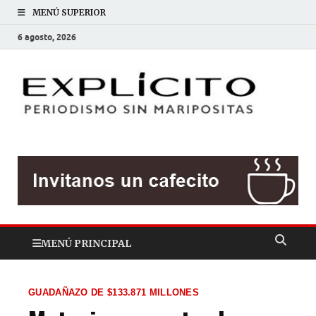
MENÚ SUPERIOR
6 agosto, 2026
EXP
Periodis
sin
mariposit
MENÚ PRINCIPAL
GUADAÑAZO DE $133.871 MILLONES