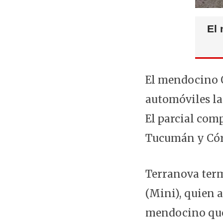
El 
El mendocino O
automóviles la
El parcial com
Tucumán y Cór
Terranova ter
(Mini), quien 
mendocino qued