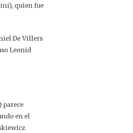
ini), quien fue
niel De Villers
ruso Leonid
) parece
undo en el
askiewicz