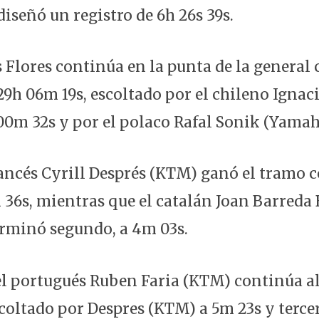
iseñó un registro de 6h 26s 39s.
s Flores continúa en la punta de la general
9h 06m 19s, escoltado por el chileno Ignac
00m 32s y por el polaco Rafal Sonik (Yamah
rancés Cyrill Després (KTM) ganó el tramo 
m 36s, mientras que el catalán Joan Barreda
rminó segundo, a 4m 03s.
 el portugués Ruben Faria (KTM) continúa al
scoltado por Despres (KTM) a 5m 23s y terce