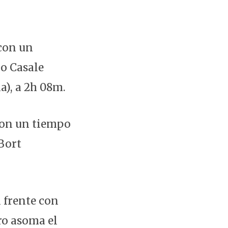
 con un
io Casale
a), a 2h 08m.
con un tiempo
 Bort
 frente con
ro asoma el