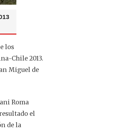
013
e los
na-Chile 2013.
San Miguel de
Nani Roma
resultado el
n de la