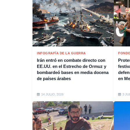
INFOGRAFÍA DE LA GUERRA
FONDO
Irán entró en combate directo con
Protes
EE.UU. en el Estrecho de Ormuz y
festiv
bombardeó bases en media docena
defen
de países árabes
en M
14 JULIO, 2026
3 JU