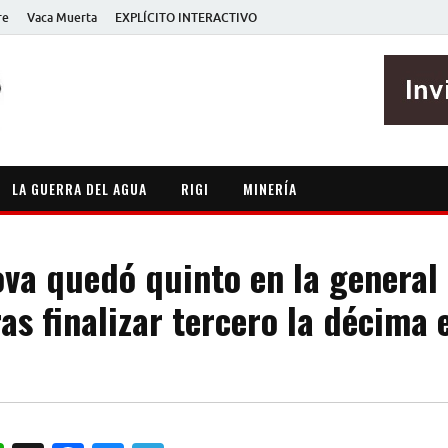
re
Vaca Muerta
EXPLÍCITO INTERACTIVO
EXPLÍCITO
Periodismo sin maripositas
LA GUERRA DEL AGUA
RIGI
MINERÍA
ova quedó quinto en la general
as finalizar tercero la décima 