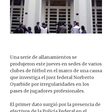
p
o
m
p
o
k
Una serie de allanamientos se
produjeron este jueves en sedes de varios
clubes de fútbol en el marco de una causa
que investiga el juez federal Norberto
Oyarbide por irregularidades en los
pases de jugadores profesionales.
El primer dato surgió por la presencia de
efectivos de la Policía Federal en el