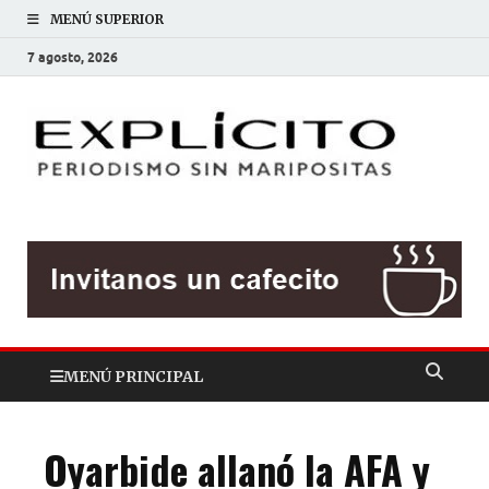
MENÚ SUPERIOR
7 agosto, 2026
EXP
Periodis
sin
mariposit
MENÚ PRINCIPAL
Oyarbide allanó la AFA y