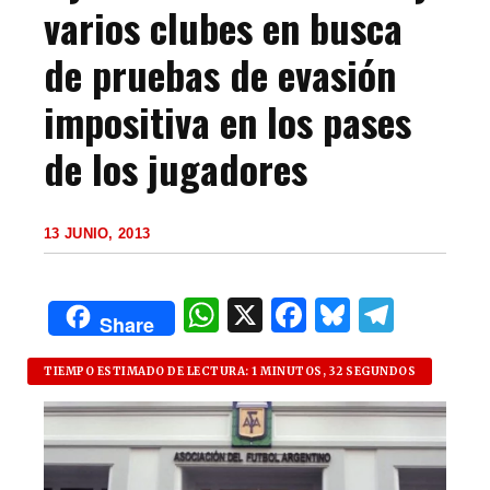
varios clubes en busca
de pruebas de evasión
impositiva en los pases
de los jugadores
13 JUNIO, 2013
W
X
F
B
T
Share
h
a
lu
el
at
c
es
e
TIEMPO ESTIMADO DE LECTURA: 1 MINUTOS, 32 SEGUNDOS
s
e
k
g
A
b
y
ra