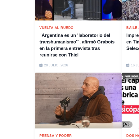
VUELTA AL RUEDO
BAILE
"Argentina es un 'laboratorio del
Impres
transhumanismo'", afirmó Grabois
en Tim
en la primera entrevista tras
Selec
reunirse con Thiel
28 JULIO, 2026
16 J
PRENSA Y PODER
DOS H