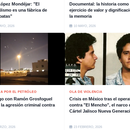
López Mondéjar: "El
Documental: la historia como
alismo es una fábrica de
ejercicio de valor y dignificac
patas"
la memoria
AYO, 2026
10 MAYO, 2026
A POR EL PETRÓLEO
OLA DE VIOLENCIA
go con Ramón Grosfoguel
Crisis en México tras el opera
 la agresión criminal contra
contra "El Mencho", el narco 
Cártel Jalisco Nueva Generac
RZO, 2026
23 FEBRERO, 2026