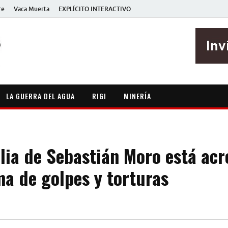
re
Vaca Muerta
EXPLÍCITO INTERACTIVO
EXPLÍCITO
Periodismo sin maripositas
LA GUERRA DEL AGUA
RIGI
MINERÍA
ilia de Sebastián Moro está ac
ma de golpes y torturas