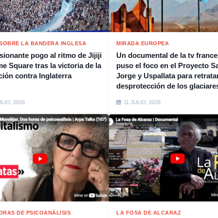
 SOBRE LA BANDERA INGLESA
MIRADA EUROPEA
ionante pogo al ritmo de Jijiji
Un documental de la tv franc
e Square tras la victoria de la
puso el foco en el Proyecto S
ción contra Inglaterra
Jorge y Uspallata para retratar
desprotección de los glaciare
ULIO, 2026
11 JULIO, 2026
ORAS DE PSICOANÁLISIS
LA FOSA DE ALCARAZ