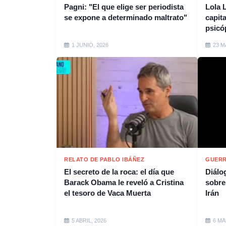
Pagni: "El que elige ser periodista
Lola 
se expone a determinado maltrato"
capit
psicó
1 JUNIO, 2026
23 M
RELATO DE PABLO IBÁÑEZ
GUERR
El secreto de la roca: el día que
Diálo
Barack Obama le reveló a Cristina
sobre
el tesoro de Vaca Muerta
Irán
5 ABRIL, 2026
6 MA