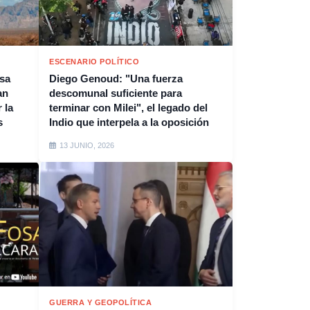
ESCENARIO POLÍTICO
esa
Diego Genoud: "Una fuerza
an
descomunal suficiente para
 la
terminar con Milei", el legado del
s
Indio que interpela a la oposición
13 JUNIO, 2026
GUERRA Y GEOPOLÍTICA