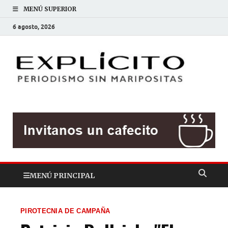
MENÚ SUPERIOR
6 agosto, 2026
EXP
Periodis
sin
mariposit
MENÚ PRINCIPAL
PIROTECNIA DE CAMPAÑA