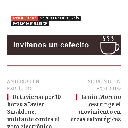
ETIQUETADA
NARCOTRÁFICO
PAÍS
PATRICIA BULLRICH
ANTERIOR EN
SIGUIENTE EN
EXPLÍCITO
EXPLÍCITO
Detuvieron por 10
Lenin Moreno
horas a Javier
restringe el
Smaldone,
movimiento en
militante contra el
áreas estratégicas
voto electrónico