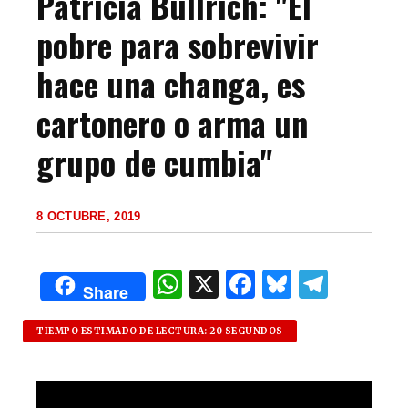
Patricia Bullrich: "El
pobre para sobrevivir
hace una changa, es
cartonero o arma un
grupo de cumbia"
8 OCTUBRE, 2019
W
X
F
B
T
Share
h
a
lu
el
at
c
es
e
TIEMPO ESTIMADO DE LECTURA: 20 SEGUNDOS
s
e
k
g
A
b
y
ra