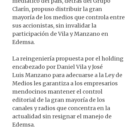
mediático del país, detrás del Grupo
A
b
y
ra
Clarín, propuso distribuir la gran
p
o
m
mayoría de los medios que controla entre
p
o
sus accionistas, sin invalidar la
k
participación de Vila y Manzano en
Edemsa.
La reingeniería propuesta por el holding
encabezado por Daniel Vila y José
Luis Manzano para adecuarse a la Ley de
Medios les garantiza a los empresarios
mendocinos mantener el control
editorial de la gran mayoría de los
canales y radios que concentra en la
actualidad sin resignar el manejo de
Edemsa.