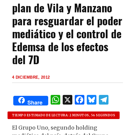
plan de Vila y Manzano
para resguardar el poder
mediático y el control de
Edemsa de los efectos
del 7D
4 DICIEMBRE, 2012
W
X
F
B
T
Share
h
a
lu
el
at
c
es
e
TIEMPO ESTIMADO DE LECTURA: 2 MINUTOS, 56 SEGUNDOS
s
e
k
g
El Grupo Uno, segundo holding