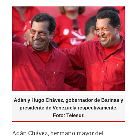
s
e
k
g
A
b
y
ra
p
o
m
p
o
k
Adán y Hugo Chávez, gobernador de Barinas y
presidente de Venezuela respectivamente.
Foto: Telesur.
Adán Chávez, hermano mayor del