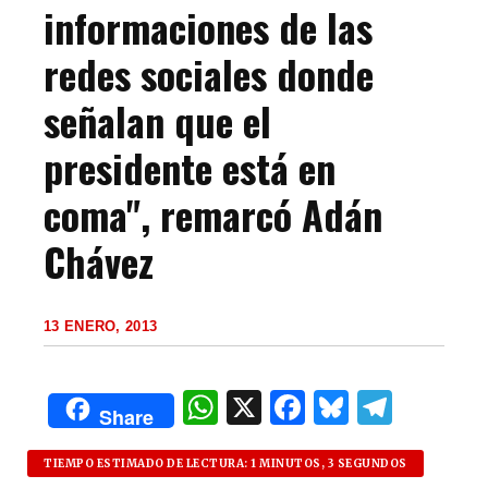
informaciones de las
redes sociales donde
señalan que el
presidente está en
coma", remarcó Adán
Chávez
13 ENERO, 2013
W
X
F
B
T
Share
h
a
lu
el
at
c
es
e
TIEMPO ESTIMADO DE LECTURA: 1 MINUTOS, 3 SEGUNDOS