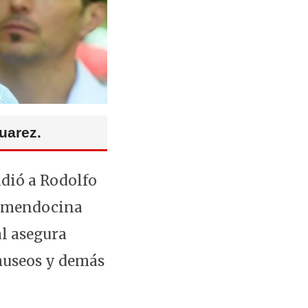
uarez.
idió a Rodolfo
al mendocina
al asegura
 museos y demás