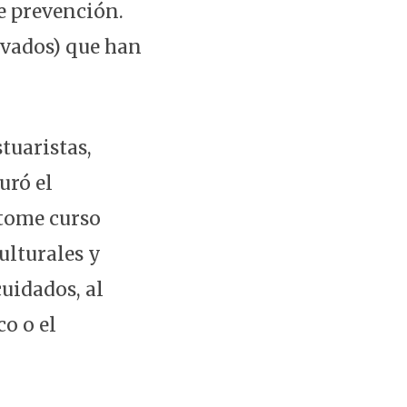
e prevención.
ivados) que han
stuaristas,
uró el
 tome curso
ulturales y
uidados, al
co o el