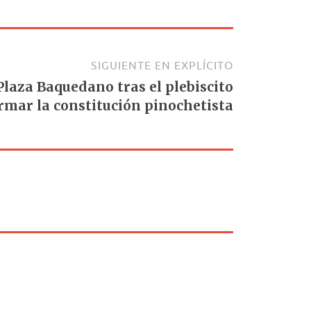
SIGUIENTE EN EXPLÍCITO
 Plaza Baquedano tras el plebiscito
rmar la constitución pinochetista