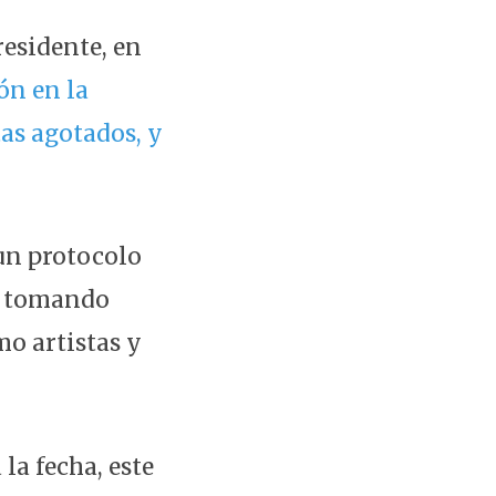
esidente, en
ón en la
tas agotados, y
 un protocolo
jó tomando
mo artistas y
la fecha, este