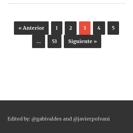
« Anterior
1
2
3
4
5
…
53
Siguiente »
Edited by: @gabivaldes and @javierpolvani