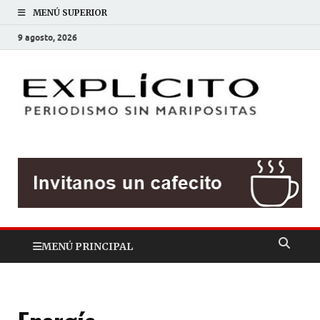
MENÚ SUPERIOR
9 agosto, 2026
EXP
Periodis
sin
mariposit
MENÚ PRINCIPAL