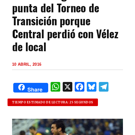
punta del Torneo de
Transición porque
Central perdió con Vélez
de local
10 ABRIL, 2016
W
X
F
B
T
Share
h
a
lu
el
at
c
es
e
TIEMPO ESTIMADO DE LECTURA: 25 SEGUNDOS
s
e
k
g
A
b
y
ra