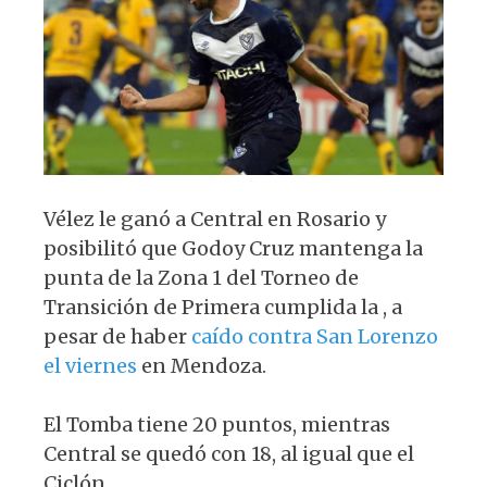
p
o
m
p
o
k
Vélez le ganó a Central en Rosario y
posibilitó que Godoy Cruz mantenga la
punta de la Zona 1 del Torneo de
Transición de Primera cumplida la , a
pesar de haber
caído contra San Lorenzo
el viernes
en Mendoza.
El Tomba tiene 20 puntos, mientras
Central se quedó con 18, al igual que el
Ciclón.