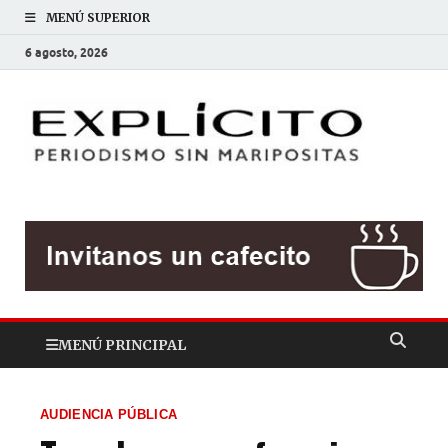
MENÚ SUPERIOR
6 agosto, 2026
EXP
Periodis
sin
mariposit
MENÚ PRINCIPAL
AUDIENCIA PÚBLICA