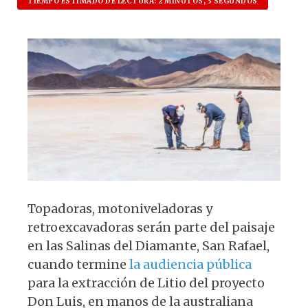
at
c
es
e
TIEMPO ESTIMADO DE LECTURA: 2 MINUTOS, 3 SEGUNDOS
s
e
k
g
A
b
y
ra
p
o
m
p
o
k
Topadoras, motoniveladoras y
retroexcavadoras serán parte del paisaje
en las Salinas del Diamante, San Rafael,
cuando termine
la audiencia pública
para la extracción de Litio del proyecto
Don Luis, en manos de la australiana