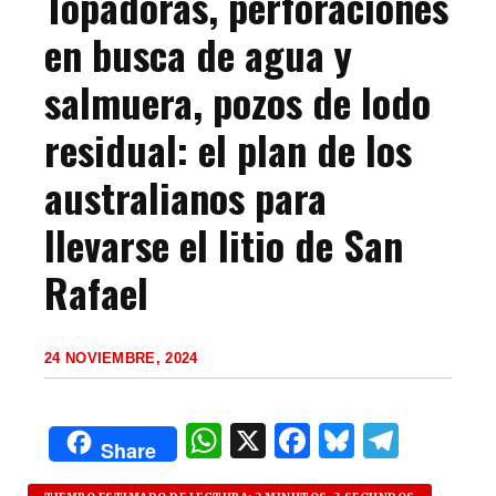
Topadoras, perforaciones
en busca de agua y
salmuera, pozos de lodo
residual: el plan de los
australianos para
llevarse el litio de San
Rafael
24 NOVIEMBRE, 2024
W
X
F
B
T
Share
h
a
lu
el