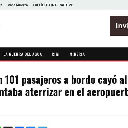
re
Vaca Muerta
EXPLÍCITO INTERACTIVO
EXPLÍCITO
Periodismo sin maripositas
LA GUERRA DEL AGUA
RIGI
MINERÍA
n 101 pasajeros a bordo cayó a
ntaba aterrizar en el aeropuert