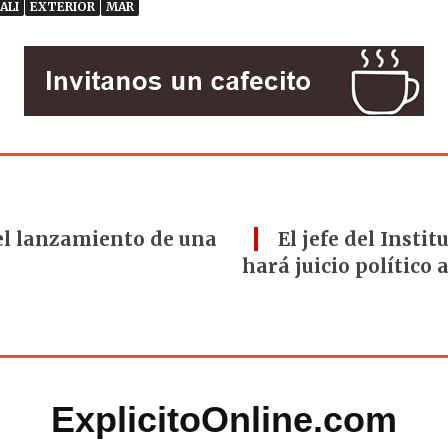
ALI
EXTERIOR
MAR
el lanzamiento de una
El jefe del Insti
hará juicio político 
ExplicitoOnline.com