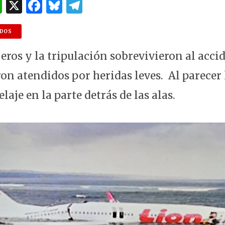
W
X
F
B
T
h
a
lu
el
at
c
es
e
NDOS
s
e
k
g
jeros y la tripulación sobrevivieron al acci
A
b
y
ra
ron atendidos por heridas leves. Al parecer 
p
o
m
laje en la parte detrás de las alas.
p
o
k