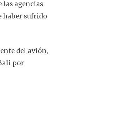
e las agencias
e haber sufrido
dente del avión,
Bali por