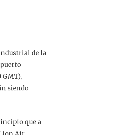
ndustrial de la
opuerto
00 GMT),
án siendo
incipio que a
Lion Air