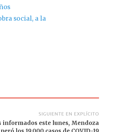
años
bra social, a la
SIGUIENTE EN EXPLÍCITO
s informados este lunes, Mendoza
uperó los 19.000 casos de COVID-19