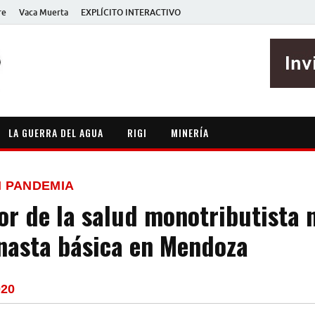
re
Vaca Muerta
EXPLÍCITO INTERACTIVO
EXPLÍCITO
Periodismo sin maripositas
LA GUERRA DEL AGUA
RIGI
MINERÍA
 PANDEMIA
or de la salud monotributista 
anasta básica en Mendoza
020