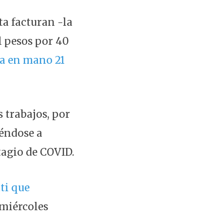
ta facturan -la
l pesos por 40
a en mano 21
s trabajos, por
iéndose a
tagio de COVID.
ti que
 miércoles