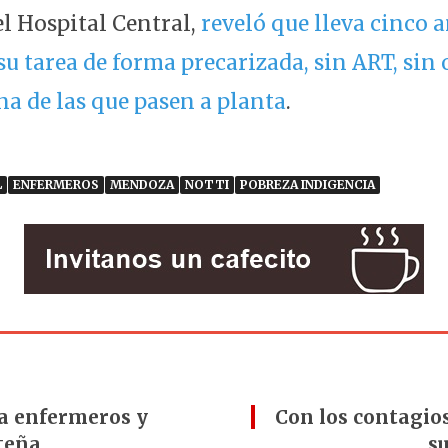
l Hospital Central,
reveló que lleva cinco 
u tarea de forma precarizada, sin ART, sin o
na de las que pasen a planta
.
L
ENFERMEROS
MENDOZA
NOTTI
POBREZA INDIGENCIA
 a enfermeros y
Con los contagio
teña
s