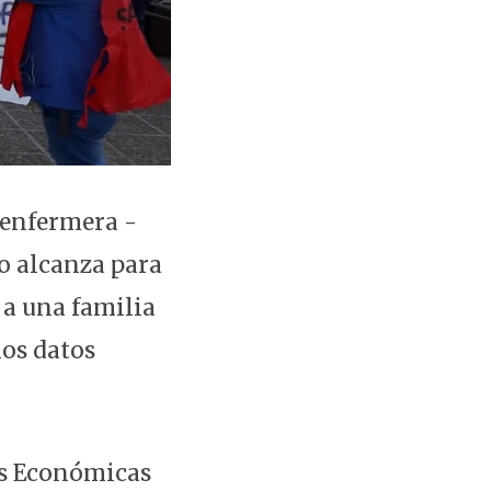
 enfermera -
o alcanza para
 a una familia
ios datos
nes Económicas