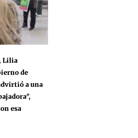
 Lilia
bierno de
advirtió a una
bajadora",
ron esa