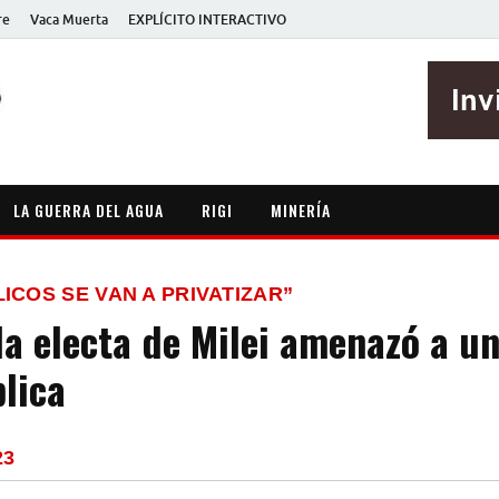
re
Vaca Muerta
EXPLÍCITO INTERACTIVO
EXPLÍCITO
Periodismo sin maripositas
LA GUERRA DEL AGUA
RIGI
MINERÍA
ICOS SE VAN A PRIVATIZAR”
a electa de Milei amenazó a un
blica
23