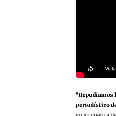
"Repudiamos l
periodístico d
en su cuenta de