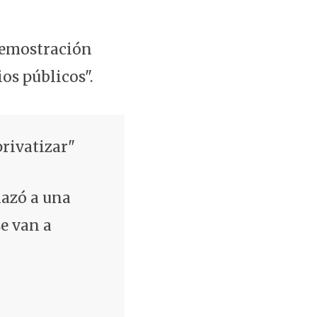
 demostración
ios públicos".
privatizar"
nazó a una
se van a