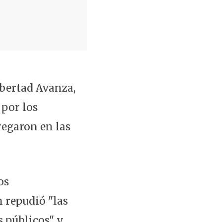
ibertad Avanza,
 por los
regaron en las
os
 repudió "las
 públicos" y