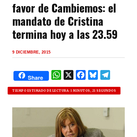
favor de Cambiemos: el
mandato de Cristina
termina hoy a las 23.59
9 DICIEMBRE, 2015
W
X
F
B
T
Share
h
a
lu
el
at
c
es
e
TIEMPO ESTIMADO DE LECTURA: 1 MINUTOS, 21 SEGUNDOS
s
e
k
g
A
b
y
ra
p
o
m
p
o