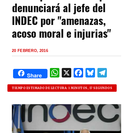
denunciará al jefe del
INDEC por "amenazas,
acoso moral e injurias"
20 FEBRERO, 2016
W
X
F
B
T
Share
h
a
lu
el
at
c
es
e
TIEMPO ESTIMADO DE LECTURA: 1 MINUTOS, 17 SEGUNDOS
s
e
k
g
A
b
y
ra
p
o
m
p
o