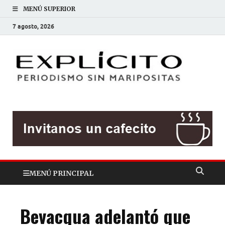
MENÚ SUPERIOR
7 agosto, 2026
EXP
Periodis
sin
mariposit
MENÚ PRINCIPAL
Bevacqua adelantó que