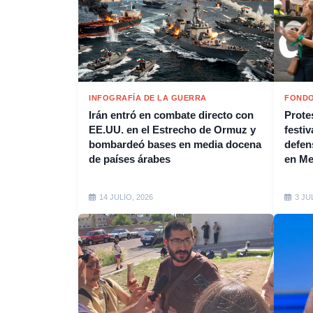
INFOGRAFÍA DE LA GUERRA
FONDO
Irán entró en combate directo con
Protes
EE.UU. en el Estrecho de Ormuz y
festiv
bombardeó bases en media docena
defen
de países árabes
en M
14 JULIO, 2026
3 JU