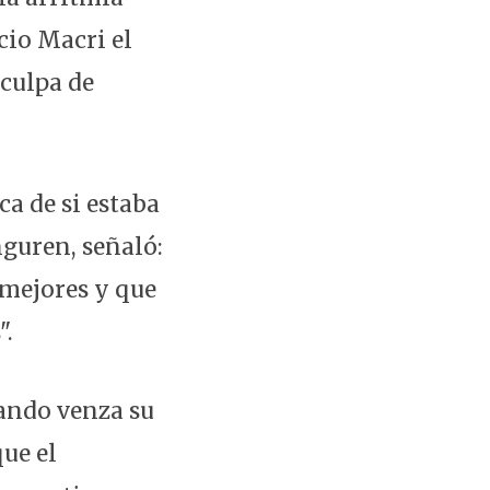
cio Macri el
 culpa de
ca de si estaba
nguren, señaló:
 mejores y que
".
ando venza su
ue el