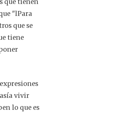
s que tienen
que "lPara
ros que se
ue tiene
mponer
 expresiones
asía vivir
ben lo que es