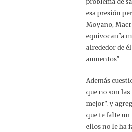
problema de sa
esa presión pe
Moyano, Macri 
equivocan"a ma
alrededor de é
aumentos"
Además cuesti
que no son las
mejor", y agre
que te falte un
ellos no le ha 