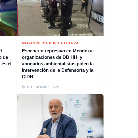
MEGAMINERÍA POR LA FUERZA
l
Escenario represivo en Mendoza:
o de
organizaciones de DD.HH. y
 es el
abogados ambientalistas piden la
intervención de la Defensoría y la
CIDH
16 DICIEMBRE, 2025