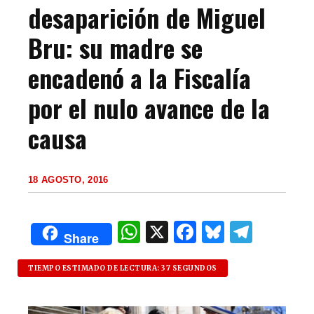
desaparición de Miguel
Bru: su madre se
encadenó a la Fiscalía
por el nulo avance de la
causa
18 AGOSTO, 2016
W
X
F
B
T
Share
h
a
lu
el
at
c
es
e
TIEMPO ESTIMADO DE LECTURA: 37 SEGUNDOS
s
e
k
g