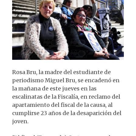
A
b
y
ra
p
o
m
p
o
k
Rosa Bru, la madre del estudiante de
periodismo Miguel Bru, se encadenó en
la mañana de este jueves en las
escalinatas de la Fiscalía, en reclamo del
apartamiento del fiscal de la causa, al
cumplirse 23 años de la desaparición del
joven.