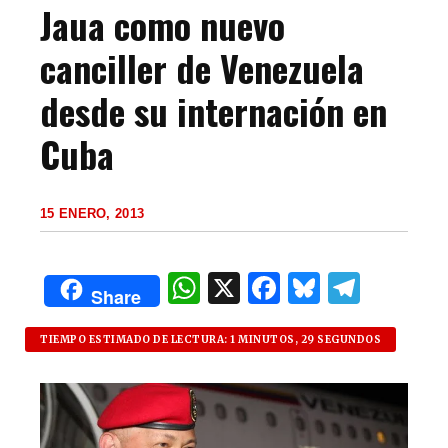
Jaua como nuevo
canciller de Venezuela
desde su internación en
Cuba
15 ENERO, 2013
W
X
F
B
T
Share
h
a
lu
el
at
c
es
e
TIEMPO ESTIMADO DE LECTURA: 1 MINUTOS, 29 SEGUNDOS
s
e
k
g
A
b
y
ra