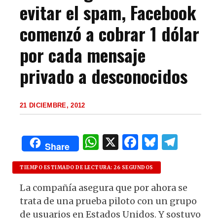
evitar el spam, Facebook
comenzó a cobrar 1 dólar
por cada mensaje
privado a desconocidos
21 DICIEMBRE, 2012
W
X
F
B
T
Share
h
a
lu
el
at
c
es
e
TIEMPO ESTIMADO DE LECTURA: 26 SEGUNDOS
s
e
k
g
La compañía asegura que por ahora se
trata de una prueba piloto con un grupo
A
b
y
ra
de usuarios en Estados Unidos. Y sostuvo