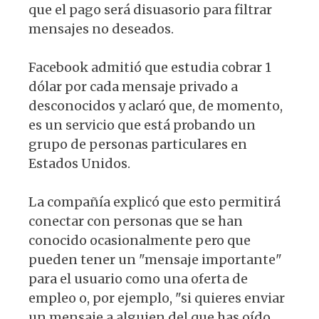
p
o
m
que el pago será disuasorio para filtrar
p
o
mensajes no deseados.
k
Facebook admitió que estudia cobrar 1
dólar por cada mensaje privado a
desconocidos y aclaró que, de momento,
es un servicio que está probando un
grupo de personas particulares en
Estados Unidos.
La compañía explicó que esto permitirá
conectar con personas que se han
conocido ocasionalmente pero que
pueden tener un "mensaje importante"
para el usuario como una oferta de
empleo o, por ejemplo, "si quieres enviar
un mensaje a alguien del que has oído