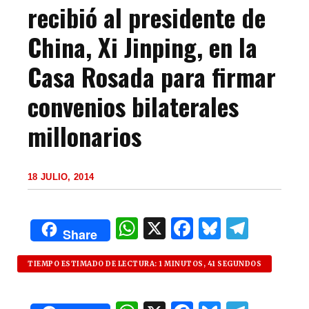
recibió al presidente de
China, Xi Jinping, en la
Casa Rosada para firmar
convenios bilaterales
millonarios
18 JULIO, 2014
W
X
F
B
T
Share
h
a
lu
el
at
c
es
e
TIEMPO ESTIMADO DE LECTURA: 1 MINUTOS, 41 SEGUNDOS
s
e
k
g