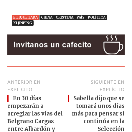
ETIQUETADA
CHINA
CRISTINA
PAÍS
POLÍTICA
XI JINPING
ANTERIOR EN
SIGUIENTE EN
EXPLÍCITO
EXPLÍCITO
En 30 días
Sabella dijo que se
empezarán a
tomará unos días
arreglar las vías del
más para pensar si
Belgrano Cargas
continúa en la
entre Albardón y
Selección