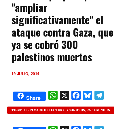
"ampliar
significativamente" el
ataque contra Gaza, que
ya se cobró 300
palestinos muertos
19 JULIO, 2014
W
X
F
B
T
Share
h
a
lu
el
at
c
es
e
TIEMPO ESTIMADO DE LECTURA: 3 MINUTOS, 26 SEGUNDOS
s
e
k
g