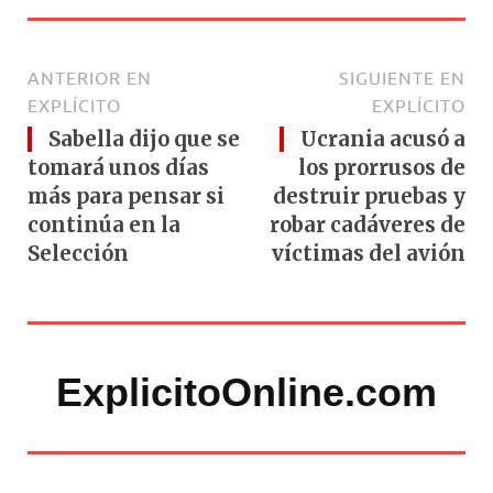
ANTERIOR EN
SIGUIENTE EN
EXPLÍCITO
EXPLÍCITO
Sabella dijo que se
Ucrania acusó a
tomará unos días
los prorrusos de
más para pensar si
destruir pruebas y
continúa en la
robar cadáveres de
Selección
víctimas del avión
ExplicitoOnline.com