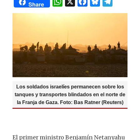
W
X
F
B
T
A
b
y
ra
Share
h
a
lu
el
p
o
m
at
c
es
e
p
o
s
e
k
g
k
A
b
y
ra
p
o
m
p
o
k
Los soldados israelíes permanecen sobre los
tanques y transportes blindados en el norte de
la Franja de Gaza. Foto: Bas Ratner (Reuters)
El primer ministro Benjamín Netanyahu