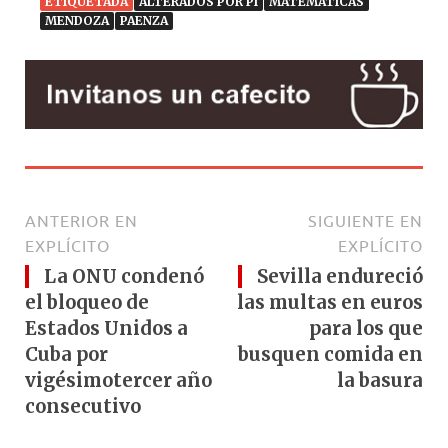
ETIQUETADA
ALTERADOS POR PI
MATEMÁTICAS
MENDOZA
PAENZA
ANTERIOR EN
SIGUIENTE EN
EXPLÍCITO
EXPLÍCITO
La ONU condenó
Sevilla endureció
el bloqueo de
las multas en euros
Estados Unidos a
para los que
Cuba por
busquen comida en
vigésimotercer año
la basura
consecutivo