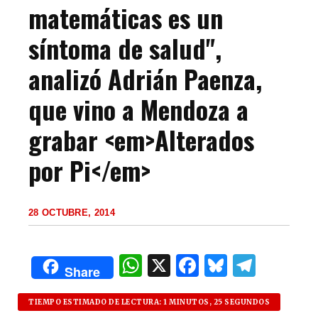
matemáticas es un
síntoma de salud",
analizó Adrián Paenza,
que vino a Mendoza a
grabar <em>Alterados
por Pi</em>
28 OCTUBRE, 2014
W
X
F
B
T
Share
h
a
lu
el
at
c
es
e
TIEMPO ESTIMADO DE LECTURA: 1 MINUTOS, 25 SEGUNDOS