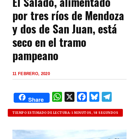
El Salado, alimentado
por tres ríos de Mendoza
y dos de San Juan, está
seco en el tramo
pampeano
11 FEBRERO, 2020
W
X
F
B
T
Share
h
a
lu
el
at
c
es
e
TIEMPO ESTIMADO DE LECTURA: 1 MINUTOS, 58 SEGUNDOS
s
e
k
g
A
b
y
ra