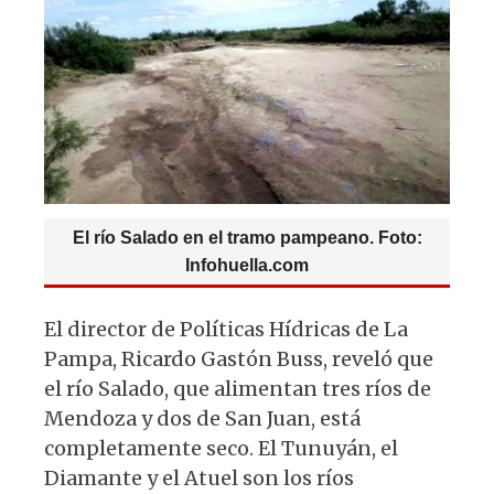
p
o
m
p
o
k
El río Salado en el tramo pampeano. Foto:
Infohuella.com
El director de Políticas Hídricas de La
Pampa, Ricardo Gastón Buss, reveló que
el río Salado, que alimentan tres ríos de
Mendoza y dos de San Juan, está
completamente seco. El Tunuyán, el
Diamante y el Atuel son los ríos