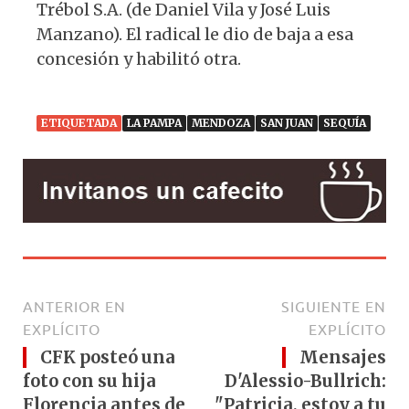
Trébol S.A. (de Daniel Vila y José Luis
Manzano). El radical le dio de baja a esa
concesión y habilitó otra.
ETIQUETADA
LA PAMPA
MENDOZA
SAN JUAN
SEQUÍA
ANTERIOR EN
SIGUIENTE EN
EXPLÍCITO
EXPLÍCITO
CFK posteó una
Mensajes
foto con su hija
D'Alessio-Bullrich:
Florencia antes de
"Patricia, estoy a tu