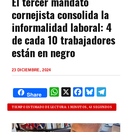
El tercer mandato
cornejista consolida la
informalidad laboral: 4
de cada 10 trabajadores
están en negro
23 DICIEMBRE, 2024
W
X
F
B
T
Share
h
a
lu
el
at
c
es
e
TIEMPO ESTIMADO DE LECTURA: 1 MINUTOS, 43 SEGUNDOS
s
e
k
g
A
b
y
ra