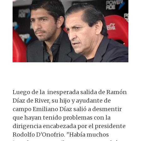
p
o
m
at
c
es
e
p
o
s
e
k
g
k
A
b
y
ra
p
o
m
p
o
k
Luego de la inesperada salida de Ramón
Díaz de River, su hijo y ayudante de
campo Emiliano Díaz salió a desmentir
que hayan tenido problemas con la
dirigencia encabezada por el presidente
Rodolfo D'Onofrio. "Había muchos