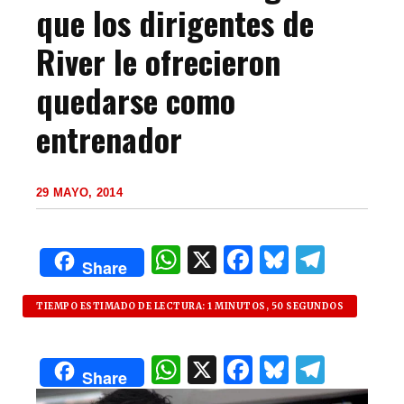
que los dirigentes de
River le ofrecieron
quedarse como
entrenador
29 MAYO, 2014
W
X
F
B
T
Share
h
a
lu
el
at
c
es
e
TIEMPO ESTIMADO DE LECTURA: 1 MINUTOS, 50 SEGUNDOS
s
e
k
g
W
X
F
B
T
A
b
y
ra
Share
h
a
lu
el