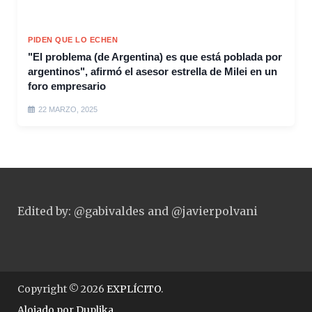
PIDEN QUE LO ECHEN
"El problema (de Argentina) es que está poblada por
argentinos", afirmó el asesor estrella de Milei en un
foro empresario
22 MARZO, 2025
Edited by: @gabivaldes and @javierpolvani
Copyright © 2026
EXPLÍCITO
.
Alojado por
Duplika