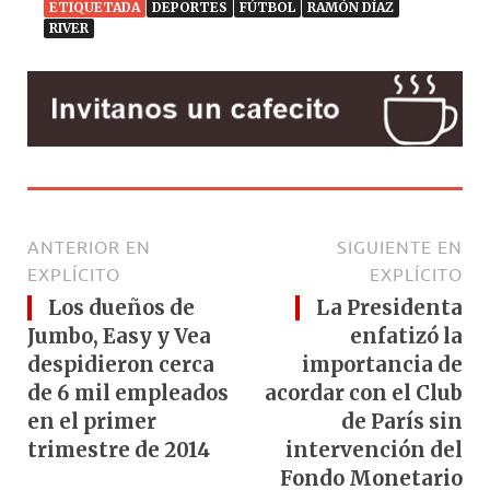
ETIQUETADA
DEPORTES
FÚTBOL
RAMÓN DÍAZ
RIVER
ANTERIOR EN
SIGUIENTE EN
EXPLÍCITO
EXPLÍCITO
Los dueños de
La Presidenta
Jumbo, Easy y Vea
enfatizó la
despidieron cerca
importancia de
de 6 mil empleados
acordar con el Club
en el primer
de París sin
trimestre de 2014
intervención del
Fondo Monetario