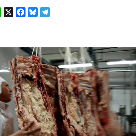
W
X
F
B
T
h
a
lu
el
at
c
es
e
s
e
k
g
A
b
y
ra
p
o
m
p
o
k