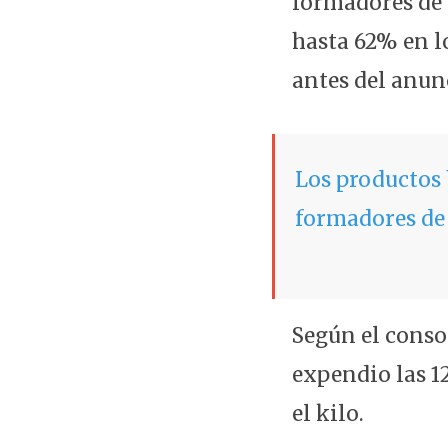
formadores de 
hasta 62% en l
antes del anun
Los productos 
formadores de
Según el consor
expendio las 1
el kilo.