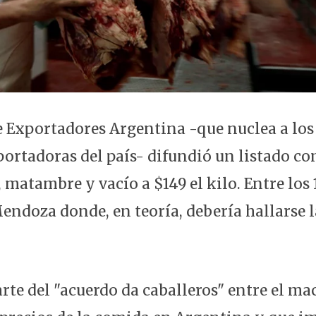
e Exportadores Argentina -que nuclea a los
portadoras del país- difundió un listado co
 matambre y vacío a $149 el kilo. Entre los 
endoza donde, en teoría, debería hallarse l
arte del "acuerdo da caballeros" entre el ma