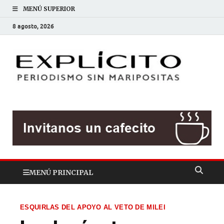
MENÚ SUPERIOR
8 agosto, 2026
EXP
Periodis
sin
mariposit
MENÚ PRINCIPAL
ESQUIRLAS DEL APOYO AL VETO DE MILEI