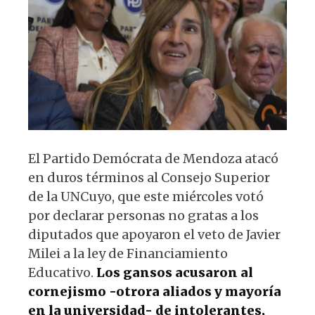
p
o
m
p
o
k
El Partido Demócrata de Mendoza atacó
en duros términos al Consejo Superior
de la UNCuyo, que este miércoles votó
por declarar personas no gratas a los
diputados que apoyaron el veto de Javier
Milei a la ley de Financiamiento
Educativo.
Los gansos acusaron al
cornejismo -otrora aliados y mayoría
en la universidad- de intolerantes,