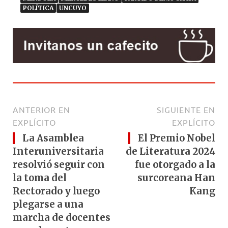
POLÍTICA
UNCUYO
ANTERIOR EN
SIGUIENTE EN
EXPLÍCITO
EXPLÍCITO
La Asamblea
El Premio Nobel
Interuniversitaria
de Literatura 2024
resolvió seguir con
fue otorgado a la
la toma del
surcoreana Han
Rectorado y luego
Kang
plegarse a una
marcha de docentes