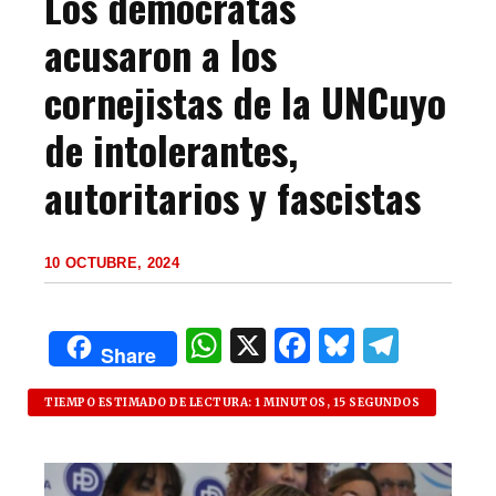
Los demócratas
acusaron a los
cornejistas de la UNCuyo
de intolerantes,
autoritarios y fascistas
10 OCTUBRE, 2024
W
X
F
B
T
Share
h
a
lu
el
at
c
es
e
TIEMPO ESTIMADO DE LECTURA: 1 MINUTOS, 15 SEGUNDOS
s
e
k
g
A
b
y
ra