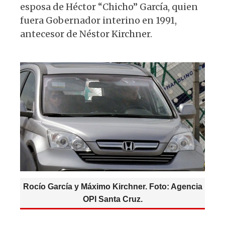
p
o
m
esposa de Héctor “Chicho” García, quien
p
o
fuera Gobernador interino en 1991,
k
antecesor de Néstor Kirchner.
Rocío García y Máximo Kirchner. Foto: Agencia
OPI Santa Cruz.