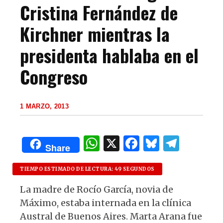
Cristina Fernández de
Kirchner mientras la
presidenta hablaba en el
Congreso
1 MARZO, 2013
W
X
F
B
T
Share
h
a
lu
el
at
c
es
e
TIEMPO ESTIMADO DE LECTURA: 49 SEGUNDOS
s
e
k
g
La madre de Rocío García, novia de
Máximo, estaba internada en la clínica
A
b
y
ra
Austral de Buenos Aires. Marta Arana fue