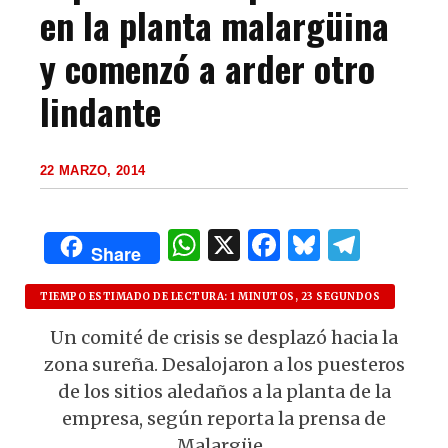
en la planta malargüina
y comenzó a arder otro
lindante
22 MARZO, 2014
W
X
F
B
T
Share
h
a
lu
el
at
c
es
e
TIEMPO ESTIMADO DE LECTURA: 1 MINUTOS, 23 SEGUNDOS
s
e
k
g
Un comité de crisis se desplazó hacia la
zona sureña. Desalojaron a los puesteros
A
b
y
ra
de los sitios aledaños a la planta de la
p
o
m
empresa, según reporta la prensa de
p
o
Malargüe.