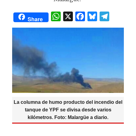
k
W
X
F
B
T
Share
h
a
lu
el
at
c
es
e
s
e
k
g
A
b
y
ra
p
o
m
p
o
k
La columna de humo producto del incendio del
tanque de YPF se divisa desde varios
kilómetros. Foto: Malargüe a diario.