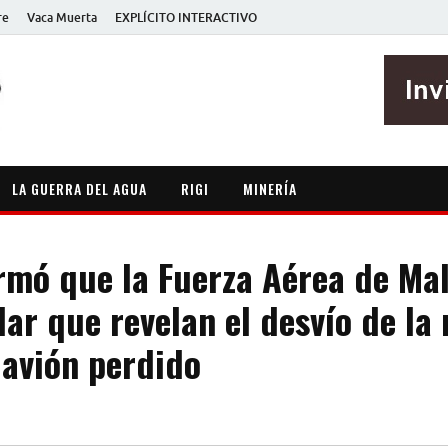
re
Vaca Muerta
EXPLÍCITO INTERACTIVO
EXPLÍCITO
Periodismo sin maripositas
LA GUERRA DEL AGUA
RIGI
MINERÍA
rmó que la Fuerza Aérea de Mal
ar que revelan el desvío de la 
 avión perdido