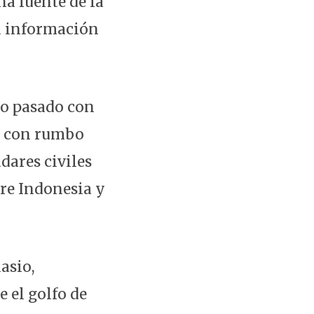
a fuente de la
la información
do pasado con
a con rumbo
dares civiles
tre Indonesia y
asio,
e el golfo de