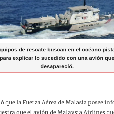
p
o
m
p
o
k
quipos de rescate buscan en el océano pist
para explicar lo sucedido con una avión qu
desapareció.
 que la Fuerza Aérea de Malasia posee in
estra que el avión de Malaysia Airlines qu