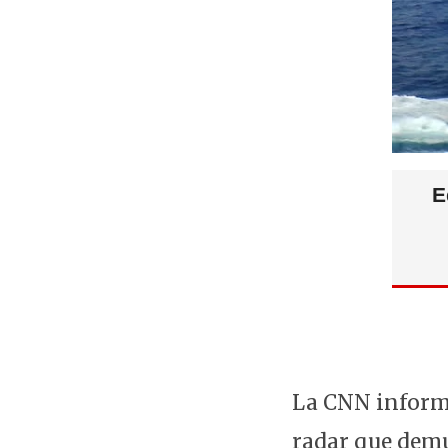
E
La CNN informó
radar que demu