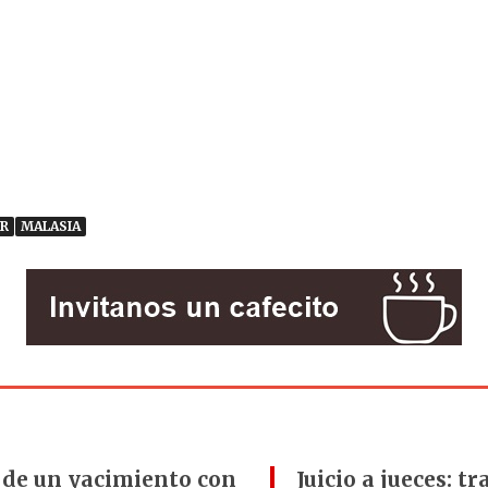
R
MALASIA
 de un yacimiento con
Juicio a jueces: t