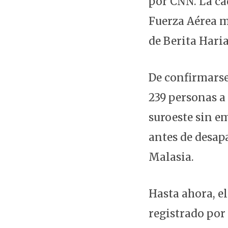
por CNN. La ca
Fuerza Aérea m
de Berita Hari
De confirmarse
239 personas a
suroeste sin e
antes de desap
Malasia.
Hasta ahora, e
registrado por 