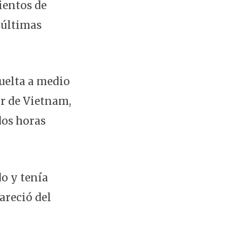
ientos de
 últimas
vuelta a medio
ur de Vietnam,
dos horas
do y tenía
pareció del