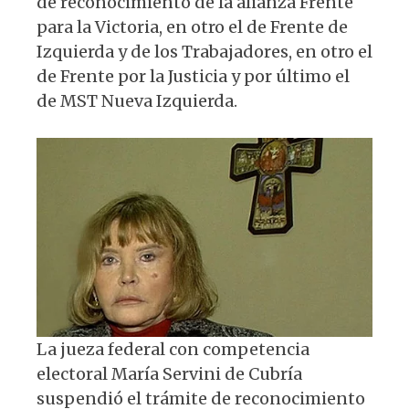
de reconocimiento de la alianza Frente
A
b
y
ra
para la Victoria, en otro el de Frente de
p
o
m
Izquierda y de los Trabajadores, en otro el
p
o
de Frente por la Justicia y por último el
k
de MST Nueva Izquierda.
La jueza federal con competencia
electoral María Servini de Cubría
suspendió el trámite de reconocimiento