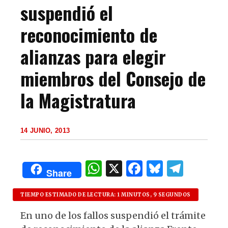
suspendió el
reconocimiento de
alianzas para elegir
miembros del Consejo de
la Magistratura
14 JUNIO, 2013
W
X
F
B
T
Share
h
a
lu
el
at
c
es
e
TIEMPO ESTIMADO DE LECTURA: 1 MINUTOS, 9 SEGUNDOS
s
e
k
g
En uno de los fallos suspendió el trámite