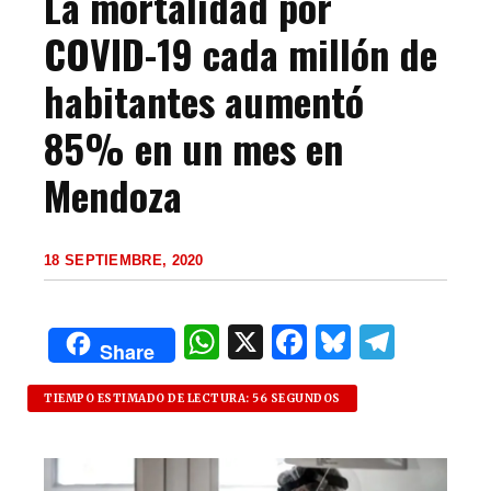
La mortalidad por
COVID-19 cada millón de
habitantes aumentó
85% en un mes en
Mendoza
18 SEPTIEMBRE, 2020
W
X
F
B
T
Share
h
a
lu
el
at
c
es
e
TIEMPO ESTIMADO DE LECTURA: 56 SEGUNDOS
s
e
k
g
A
b
y
ra