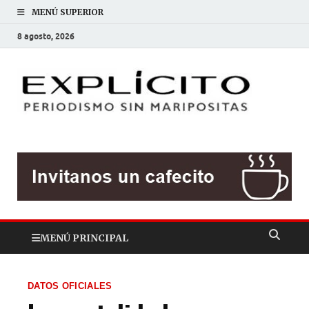
MENÚ SUPERIOR
8 agosto, 2026
EXP
Periodis
sin
mariposit
MENÚ PRINCIPAL
DATOS OFICIALES