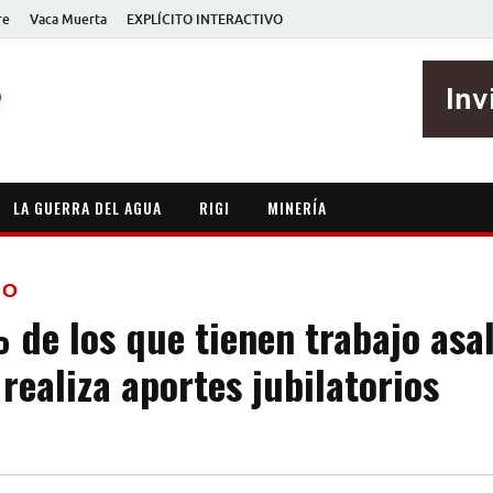
re
Vaca Muerta
EXPLÍCITO INTERACTIVO
EXPLÍCITO
Periodismo sin maripositas
LA GUERRA DEL AGUA
RIGI
MINERÍA
IO
de los que tienen trabajo asa
realiza aportes jubilatorios