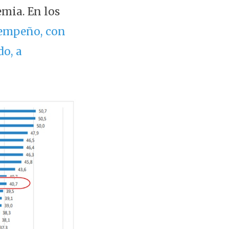
mia. En los
esempeño, con
do, a