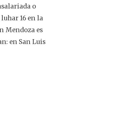
asalariada o
luhar 16 en la
 En Mendoza es
an: en San Luis