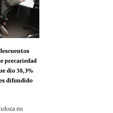
 descuentos
de precariedad
que dio 38,3%
es difundido
endoza en