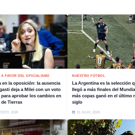
5 A FAVOR DEL OFICIALISMO
NUESTRO FÚTBOL
 en la oposición: la ausencia
La Argentina es la selección 
gasti deja a Milei con un voto
llegó a más finales del Mundia
a para aprobar los cambios en
más copas ganó en el último 
 de Tierras
siglo
OSTO, 2026
15 JULIO, 2026