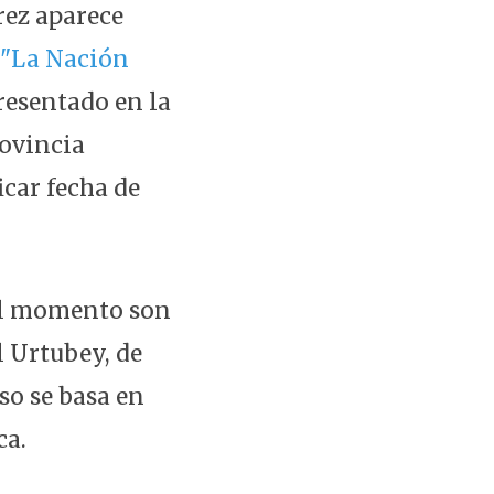
rez aparece
"La Nación
presentado en la
rovincia
icar fecha de
 el momento son
l Urtubey, de
so se basa en
ca.