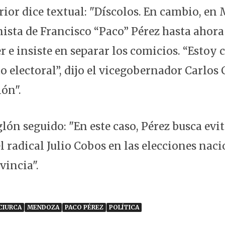
rior dice textual: "Díscolos. En cambio, en
ista de Francisco “Paco” Pérez hasta ahora
er e insiste en separar los comicios. “Estoy
electoral”, dijo el vicegobernador Carlos C
ión".
lón seguido: "En este caso, Pérez busca evit
 radical Julio Cobos en las elecciones naci
vincia".
CIURCA
MENDOZA
PACO PÉREZ
POLÍTICA