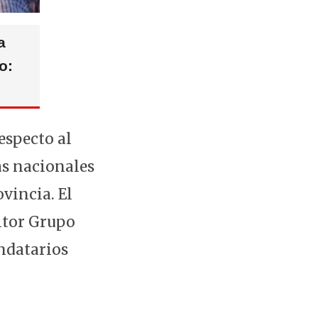
a
o:
especto al
as nacionales
ovincia. El
sitor Grupo
andatarios