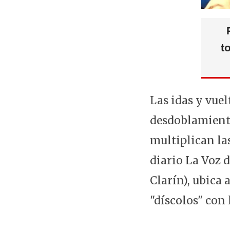
t
Las idas y vue
desdoblamiento 
multiplican las
diario La Voz 
Clarín), ubica
"díscolos" con 