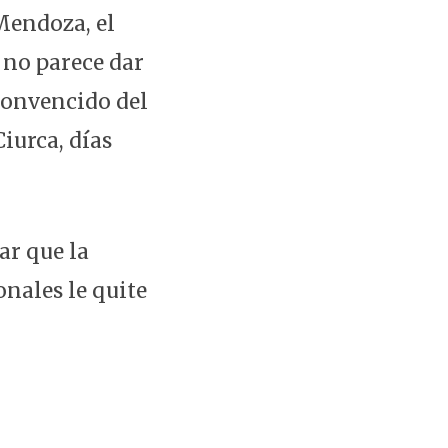
 Mendoza, el
 no parece dar
 convencido del
iurca, días
ar que la
onales le quite