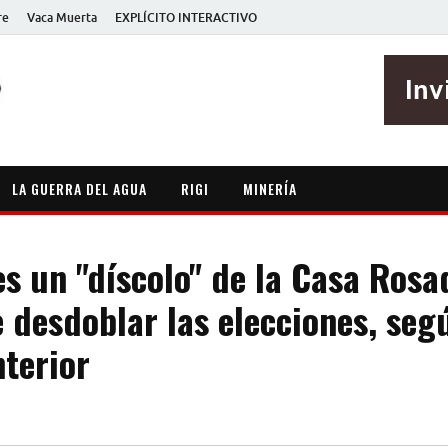
re
Vaca Muerta
EXPLÍCITO INTERACTIVO
EXPLÍCITO
Periodismo sin maripositas
LA GUERRA DEL AGUA
RIGI
MINERÍA
es un "díscolo" de la Casa Rosa
 desdoblar las elecciones, segú
nterior