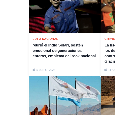
LUTO NACIONAL
CRIMI
Murió el Indio Solari, sostén
La fis
emocional de generaciones
los de
enteras, emblema del rock nacional
contr
Glaci
5 JUNIO, 2026
11 A