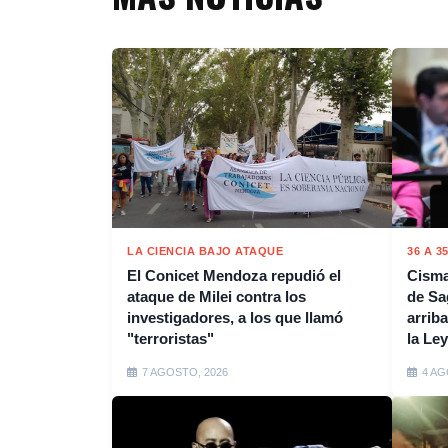
LA CIENCIA BAJO ATAQUE
36 A 3
El Conicet Mendoza repudió el
Cisma
ataque de Milei contra los
de Sa
investigadores, a los que llamó
arrib
"terroristas"
la Ley
7 AGOSTO, 2026
4 AG