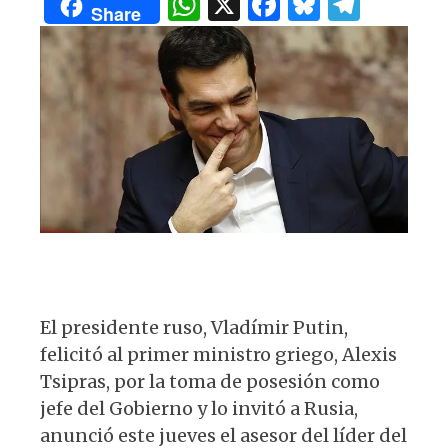
W
X
F
B
T
A
b
y
ra
Share
h
a
lu
el
p
o
m
at
c
es
e
p
o
s
e
k
g
k
A
b
y
ra
p
o
m
p
o
k
El presidente ruso, Vladímir Putin,
felicitó al primer ministro griego, Alexis
Tsipras, por la toma de posesión como
jefe del Gobierno y lo invitó a Rusia,
anunció este jueves el asesor del líder del