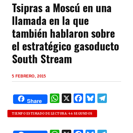
Tsipras a Moscú en una
llamada en la que
también hablaron sobre
el estratégico gasoducto
South Stream
5 FEBRERO, 2015
W
X
F
B
T
Share
h
a
lu
el
at
c
es
e
TIEMPO ESTIMADO DE LECTURA: 46 SEGUNDOS
s
e
k
g