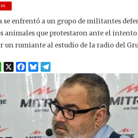
h
a
lu
el
at
c
es
e
DOS
s
e
k
g
 se enfrentó a un grupo de militantes defe
A
b
y
ra
s animales que protestaron ante el intento
p
o
m
r un rumiante al estudio de la radio del Gr
p
o
k
W
X
F
B
T
h
a
lu
el
at
c
es
e
s
e
k
g
A
b
y
ra
p
o
m
p
o
k