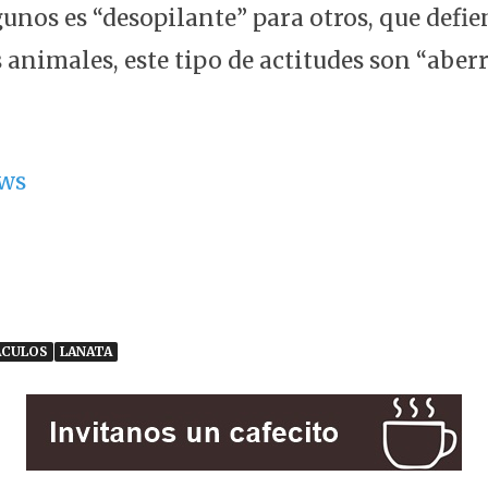
gunos es “desopilante” para otros, que defie
 animales, este tipo de actitudes son “aberr
ws
ÁCULOS
LANATA