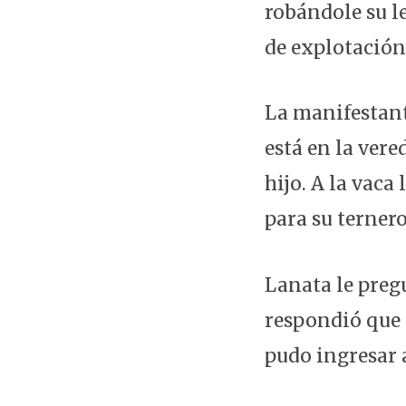
robándole su l
de explotación 
La manifestant
está en la ver
hijo. A la vaca 
para su ternero
Lanata le pregu
respondió que 
pudo ingresar a