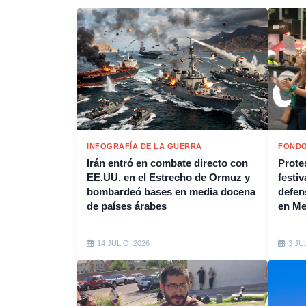
INFOGRAFÍA DE LA GUERRA
FONDO
Irán entró en combate directo con
Protes
EE.UU. en el Estrecho de Ormuz y
festiv
bombardeó bases en media docena
defen
de países árabes
en M
14 JULIO, 2026
3 JU