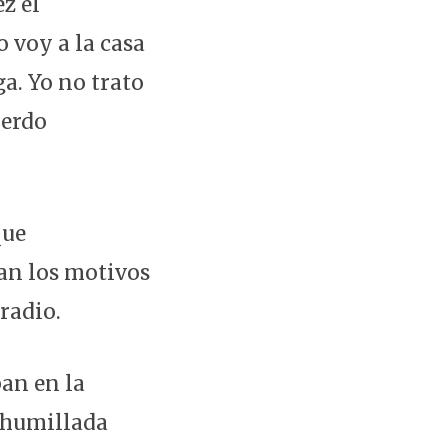
z el
 voy a la casa
ga. Yo no trato
uerdo
que
ran los motivos
 radio.
ban en la
y humillada