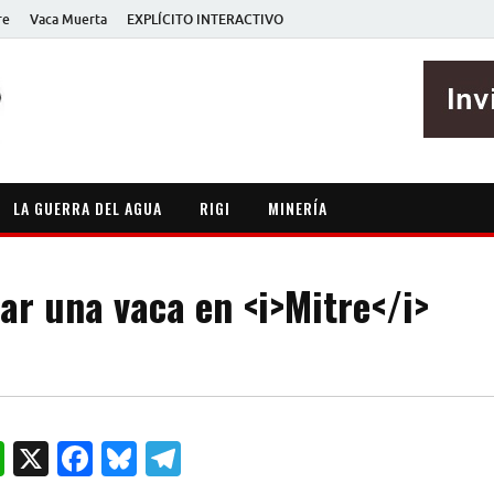
re
Vaca Muerta
EXPLÍCITO INTERACTIVO
EXPLÍCITO
Periodismo sin maripositas
LA GUERRA DEL AGUA
RIGI
MINERÍA
ar una vaca en <i>Mitre</i>
W
X
F
B
T