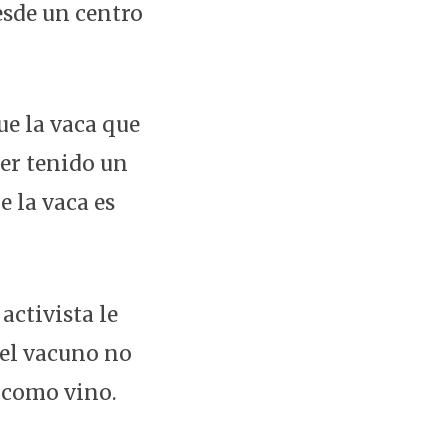
esde un centro
e la vaca que
ber tenido un
e la vaca es
activista le
 el vacuno no
í como vino.