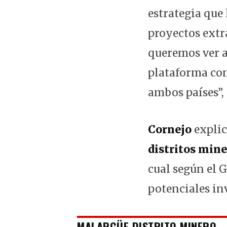
estrategia que
proyectos extr
queremos ver a
plataforma com
ambos países”,
Cornejo
expli
distritos min
cual según el G
potenciales in
MALARGÜE DISTRITO MINERO