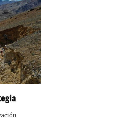
tegia
vación