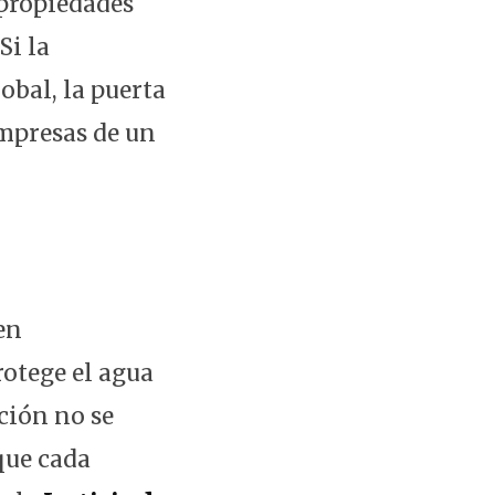
 propiedades
Si la
obal, la puerta
mpresas de un
en
rotege el agua
ción no se
que cada