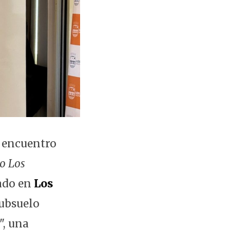
l encuentro
so Los
zado en
Los
subsuelo
", una