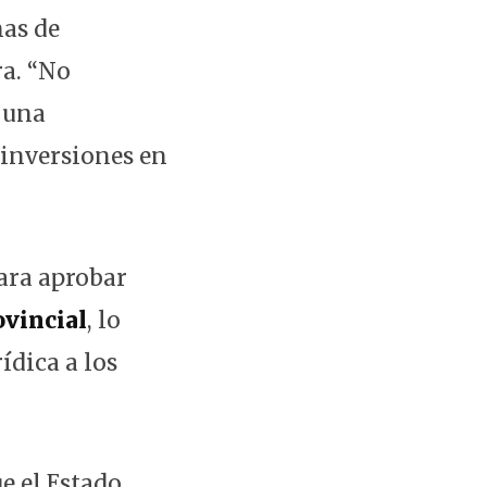
nas de
ra. “No
 una
 inversiones en
ra aprobar
ovincial
, lo
ídica a los
e el Estado