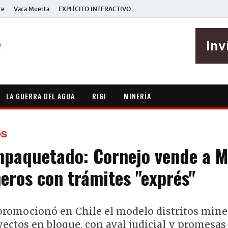
re
Vaca Muerta
EXPLÍCITO INTERACTIVO
EXPLÍCITO
Periodismo sin maripositas
LA GUERRA DEL AGUA
RIGI
MINERÍA
OS
paquetado: Cornejo vende a M
eros con trámites "exprés"
promocionó en Chile el modelo distritos min
ectos en bloque, con aval judicial y promesas