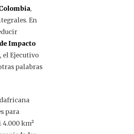
Colombia
,
tegrales. En
educir
de Impacto
 el Ejecutivo
 otras palabras
udafricana
s para
si 4.000 km²